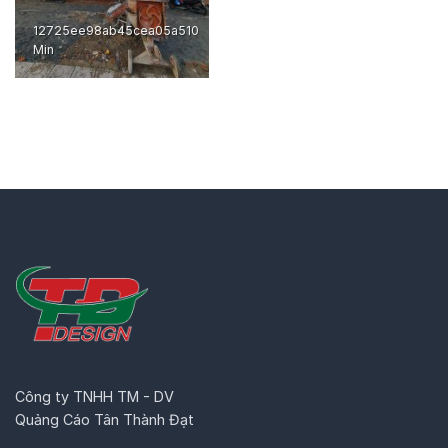
12725ee98ab45cea05a510
Min
Công ty TNHH TM - DV
Quảng Cáo Tân Thành Đạt