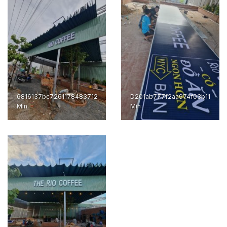
6816137bc7261178483712
D201ab777f2aa974f03b11
Min
Min