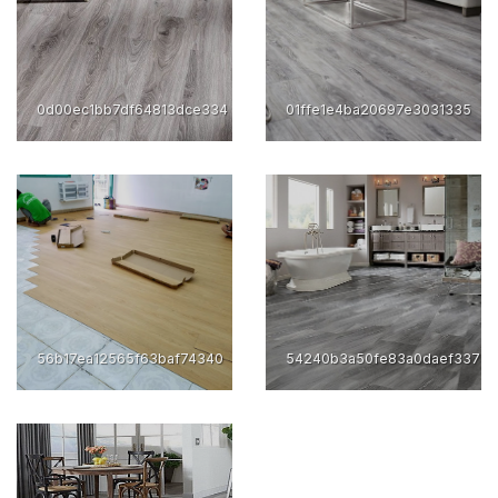
0d00ec1bb7df64813dce334
01ffe1e4ba20697e3031335
56b17ea12565f63baf74340
54240b3a50fe83a0daef337